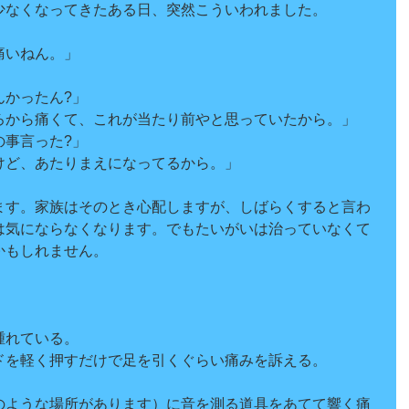
少なくなってきたある日、突然こういわれました。
痛いねん。」
んかったん?」
ろから痛くて、これが当たり前やと思っていたから。」
の事言った?」
けど、あたりまえになってるから。」
ます。家族はそのとき心配しますが、しばらくすると言わ
は気にならなくなります。でもたいがいは治っていなくて
かもしれません。
腫れている。
ドを軽く押すだけで足を引くぐらい痛みを訴える。
のような場所があります）に音を測る道具をあてて響く痛