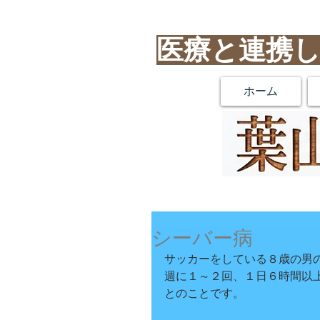
医療と連携
ホーム
シーバー病
サッカーをしている８歳の男
週に１～２回、１日６時間以
とのことです。