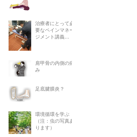
治療者にとって必
要なペインマネー
ジメント講義
（2025年12月14
日）
肩甲骨の内側の痛
み
足底腱膜炎？
環境循環を学ぶ
（注：虫の写真あ
ります）