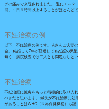
サッカーをしている８歳の男の子、ふくらは
ぎの痛みで来院されました。 週に１～２
回、１日６時間以上することがほとんどで、
最近時間が長くなったばかり、とのことで
す。 数回来院してもらい、痛みも少なくな
ってきたある日、突然こういわれました。
男の子「先生、前からかかと痛いねん。」...
不妊治療の例
以下、不妊治療の例です。 Aさんご夫妻の場
合。 結婚して7年が経過しても妊娠の気配が
無く、病院検査では二人とも問題なしといわ
れ、それでもセカンドオピニオンをと病院巡
りをかさね、それに加えて民間療法も試され
たそうですがどれも効果はかんばしくありま
せんでした。...
不妊治療
不妊治療に鍼灸をもっと積極的に取り入れる
べきだと思います。 鍼灸が不妊治療に効果